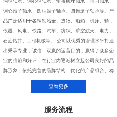
沟球轴承、调心球轴承、角接触球轴承、推力轴承、
调心滚子轴承、圆柱滚子轴承、圆锥滚子轴承等。产
品广泛适用于各钢铁冶金、造纸、船舶、机床、精密
仪器、风电、铁路、汽车、纺织、航空航天、电力、
石油钻井、工程机械等。 公司以优秀的管理水平打造
出秉承专业，诚信，双赢的运营目的，赢得了众多企
业的信赖和好评，在行业内逐渐树立起公司良好的品
牌形象，依托完善的品牌结构、优化的产品组合、稳
定的大量货源的进口轴承销售团队，致力于以专注的
查看更多
心态，通过完善的销售服务体系和技术团队，配合用
户的发展，满足用户的需求，并以此为契机，不断加
服务流程
强沟通、加深了解，为用户提供更好的产品和服务。