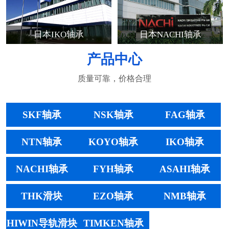
日本IKO轴承
日本NACHI轴承
产品中心
质量可靠，价格合理
SKF轴承
NSK轴承
FAG轴承
NTN轴承
KOYO轴承
IKO轴承
NACHI轴承
FYH轴承
ASAHI轴承
THK滑块
EZO轴承
NMB轴承
HIWIN导轨滑块
TIMKEN轴承