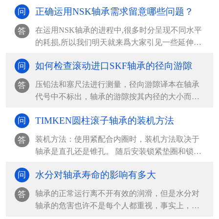
正确运用NSK轴承需求留意哪些问题？
问
在运用NSK轴承的进程中,很多时分呈现不同水平
答
的耗损,所以我们明天就来爲大家引见一些延伸
NSK轴承运...
如何检查滚动进口SKF轴承的径向游隙
问
压铅法和塞尺法进行测量，径向游隙译本在轴承
答
代号中不标出，轴承的游隙按其内径的大小而不
同，查表确定，在...
TIMKEN圆柱滚子轴承的装机方法
问
装机方法：使用紧配合内圈时，装机方法取决于
答
轴承是直孔还是锥孔。 随后安装锁紧垫圈和锁紧
螺母或夹紧端盖...
水分对轴承寿命的影响有多大
问
轴承的正常运行离不开有效的润滑，但是水分对
答
轴承的危害也许不是每个人都重视，事实上，水
分对轴承的寿命影...